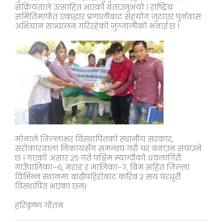
सक्रियताले उत्साहित भएको बताउनुभयो । राष्ट्रिय
समितिमार्फत एकद्धार प्रणालीबाट सहयोग जुटाएर पुर्नवास
अभियान सञ्चालन गरिरहेको जुग्जालीको भनाई छ ।
मोनाले जिल्लाभर विस्थापितको स्थानीय सरकार,
सरोकारवाला निकायसँग समन्वय गरी घर बनाउन सघाउने
छ । गएको असार २५ गते पश्चिम म्याग्दीको धवलागिरी
गाउँपालिका–६, मराङ र मालिका–७, बिम सहित जिल्ला
विभिन्न स्थानमा बाढीपहिरोबाट करिब २ सय घरधुरी
विस्थापित भएका छन्।
हरिकृष्ण गौतम