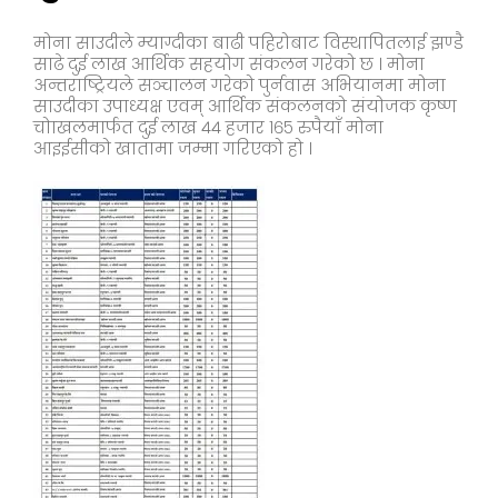
मोना साउदीले म्याग्दीका बाढी पहिरोबाट विस्थापितलाई झण्डै
साढे दुई लाख आर्थिक सहयोग संकलन गरेको छ । मोना
अन्तराष्ट्रियले सञ्चालन गरेको पुर्नवास अभियानमा मोना
साउदीका उपाध्यक्ष एवम् आर्थिक संकलनको संयोजक कृष्ण
चोाखलमार्फत दुई लाख ४४ हजार १६५ रुपैयाँ मोना
आइईसीको खातामा जम्मा गरिएको हो ।