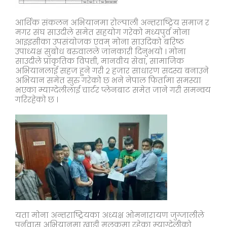
आर्थिक संकलन अभियानमा रोल्पाली अन्तराष्ट्रिय समाज र
मगर संघ साउदीले समेत सहयोग गरेको मध्यपुर्व मोना
आइइसीका उपसंयोजक एवम् मोना साउदिको बरिष्ठ
उपाध्यक्ष सुबोध बरुवालले जानकारी दिनुभयो । मोना
साउदीले प्राकृतिक विपत्ती, मानवीय सेवा, सामाजिक
अभियानलाई सहज हुने गरी २ हजार साधारण सदस्य बनाउने
अभियान समेत सुरु गरेको छ भने नेपाल फिर्तामा समस्या
भएका म्याग्देलीलाई चार्टर प्लेनबाट समेत जाने गरी समन्वय
गरिरहेको छ ।
यता मोना अन्तराष्ट्रियका अध्यक्ष ओमनारायण जुग्जालीले
पुर्नवास अभियानमा खाडी मुलुकमा रहेका म्याग्देलीको