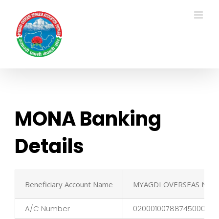
Skip
to
content
MONA Banking
Details
Beneficiary Account Name
MYAGDI OVERSEAS NEPA
A/C Number
02000100788745000001