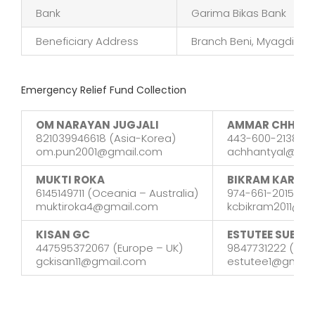
Bank
Garima Bikas Bank
Beneficiary Address
Branch Beni, Myagdi
Emergency Relief Fund Collection
OM NARAYAN JUGJALI
AMMAR CHHAN
821039946618 (Asia-Korea)
443-600-2138 (N
om.pun2001@gmail.com
achhantyal@ya
MUKTI ROKA
BIKRAM KARKI
6145149711 (Oceania – Australia)
974-661-2015 (Mi
muktiroka4@gmail.com
kcbikram2011@g
KISAN GC
ESTUTEE SUBEDI
447595372067 (Europe – UK)
9847731222 (Mya
gckisan11@gmail.com
estutee1@gmail