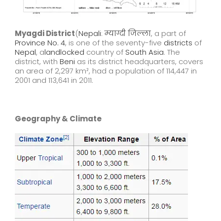
Myagdi District
(
Nepali
:
म्याग्दी जिल्ला
, a part of
Province No. 4
, is one of the seventy-five
districts
of
Nepal
, a
landlocked
country of
South Asia
. The
district, with
Beni
as its district headquarters, covers
an area of 2,297 km², had a population of 114,447 in
2001 and 113,641 in 2011.
Geography & Climate