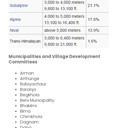
Municipalities and Village Development
Committees
Arman
Arthunge
Babiyachaur
Baranja
Begkhola
Beni Municipality
Bhakilmi
Bima
Chimkhola
Dagnam
Dana