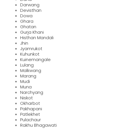
Darwang
Devisthan
Dowa
Ghara
Ghatan
Gurja Khani
Histhan Mandali
Jhin
Jyamrukot
Kuhunkot
Kuinemangale
Lulang
Malkwang
Marang
Mudi
Muna
Narchyang
Niskot
Okharbot
Pakhapani
Patlekhet
Pulachaur
Rakhu Bhagawati